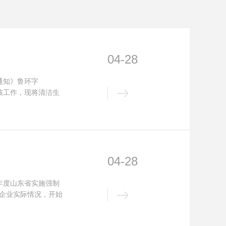
04-28
通知》鲁环字
审核工作，现将清洁生
04-28
年度山东省实施强制
合企业实际情况，开始