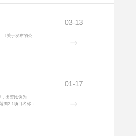
03-13
、《关于发布的公
01-17
筹，出资比例为
范围2.1项目名称：