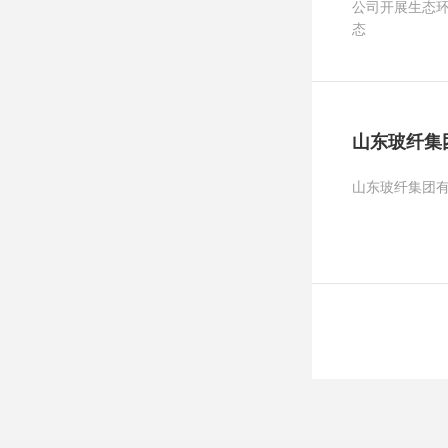
公司开展生态
态
山东玻纤集
山东玻纤集团有