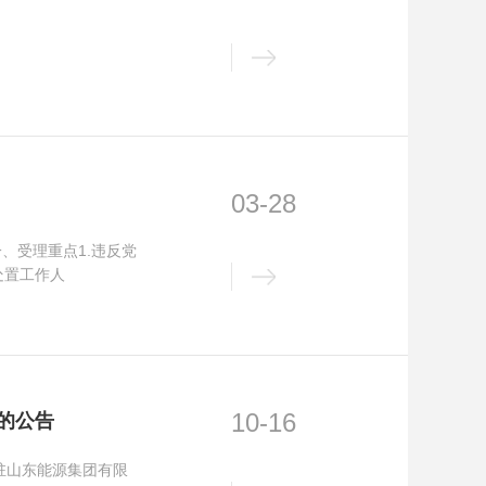
03-28
、受理重点1.违反党
处置工作人
10-16
的公告
进驻山东能源集团有限