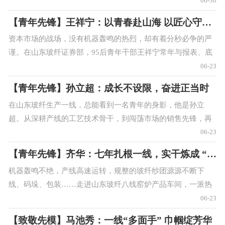
06-30
雨坚守，以一名基层纪检党务干部
【青年先锋】王祥宁：以青春赴山海 以匠心守资本
资本市场的战场，没有机器轰鸣的热烈，却有着分秒必争的严
谨。在山东玻纤证券部，95后青年干部王祥宁常年与报表、底
稿、制度、数据为伴，在无声的资本市场里默默耕耘、潜心攻
06-23
坚。从助力公司成功上市，到精准操盘融
【青年先锋】孙立超：成长不设限，奋进正当时
在山东玻纤生产一线，总能看到一名青年的身影，他是孙立
超。从深耕产线的工艺技术骨干，到闯荡市场的销售先锋，再
到如今统筹生产管理的党员干部，十余载光阴里，他跨界转
06-23
岗、步步精进，把每一个岗位都当成淬炼本领的
【青年先锋】齐华：七年扎根一线，实干炼成 “当家人”
机器轰鸣不绝，产线高速运转，规整的玻纤纱团源源不断下
线、码垛、包装……走进山东玻纤八线窑炉产品车间，一派热
火朝天的繁忙生产景象扑面而来。日复一日、年复一年，在这
06-23
条生产线上，总有一个忙碌的身影来回穿梭。
【致敬先模】马池秀：一线“多面手” 巾帼绽芳华