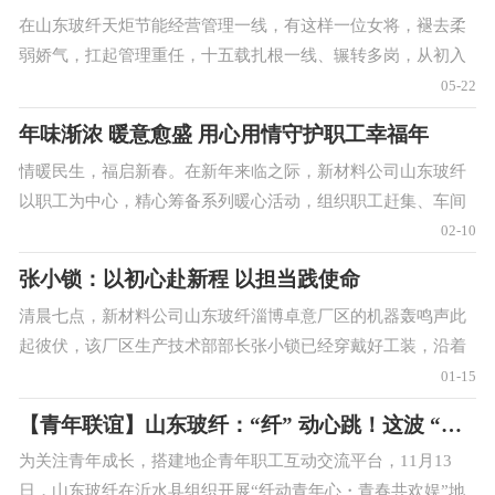
在山东玻纤天炬节能经营管理一线，有这样一位女将，褪去柔
弱娇气，扛起管理重任，十五载扎根一线、辗转多岗，从初入
职场的质检新人，一路成长为统筹经营、精算成本、锐意革新
05-22
的管理骨干，在企业提质增效赛道上跑出亮
年味渐浓 暖意愈盛 用心用情守护职工幸福年
情暖民生，福启新春。在新年来临之际，新材料公司山东玻纤
以职工为中心，精心筹备系列暖心活动，组织职工赶集、车间
送福、积分换年货，用贴心举措传递关怀，让全体职工在浓浓
02-10
的年味中感受企业温暖，凝心聚力迎新年。
张小锁：以初心赴新程 以担当践使命
清晨七点，新材料公司山东玻纤淄博卓意厂区的机器轰鸣声此
起彼伏，该厂区生产技术部部长张小锁已经穿戴好工装，沿着
生产线逐一巡查。从2011年入职至今，15年时光在生产线的流
01-15
转中悄然划过，从懵懂的一线维修工
【青年联谊】山东玻纤：“纤” 动心跳！这波 “脱单助攻” 太走心~
为关注青年成长，搭建地企青年职工互动交流平台，11月13
日，山东玻纤在沂水县组织开展“纤动青年心・青春共欢娱”地