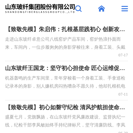
【致敬先模】朱启伟：扎根基层践初心 创新攻坚显担当
走进山东玻纤卓意公司八线窑炉产品车间，窑炉热浪扑面而
来，车间内，一位步履匆匆的身影穿梭往来，身着工装、头戴
安全帽，忙碌不停，他便是八线窑炉产品车间主任朱启伟。从
07-17
基层操作工干起，到兼具技术、管理与攻坚能
山东玻纤王国龙：坚守初心担使命 匠心运维促发展
机器轰鸣的生产车间里，常年穿梭着一个身着工装、手拿巡检
记录本的身影，别人嫌机房闷热嘈杂不愿久待，他却扎根机电
运维一线多年，从设备管理员一步步成长为车间“大管家”，他
07-11
就是新材料公司山东玻纤天炬节能机电运
【致敬先模】初心如磐守纪检 清风护航担使命——山东能源优秀党务工作者李凤敏
盛夏七月，党旗飘扬，在山东玻纤党风廉政建设、监督执纪一
线，纪检干部李凤敏始终手持纪律标尺，坚守清廉防线。李凤
敏2010年入党，2020年5月正式投身纪检党务工作，六余年风