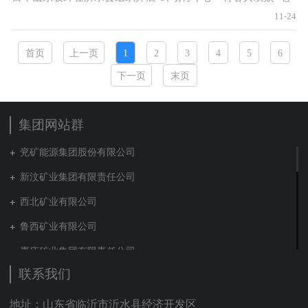
企单身职工户外联谊活动。来自山东玻纤及临沂市中心医院、
11-24
山东恒泰纺织有限公司、山东威普斯橡
首页
上一页
1
2
3
4
5
6
下一页
末页
集团网站群
兖矿能源集团股份有限公司
新汶矿业集团有限责任公司
西北矿业有限公司
鲁西矿业有限公司
枣庄矿业集团有限责任公司
联系我们
兖矿新疆能化有限公司
山东泰山地勘集团
地址：山东省临沂市沂水县经济开发区