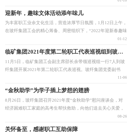
01-10
甜可口的腊八粥，使职工提前感受
迎新年，趣味文体活动添年味儿
为丰富职工业余文化生活，营造浓厚节日氛围，1月12日上午，
在玻纤集团工会的精心筹备、周密组织下，“2022年迎新春趣味
文体活动”顺利举办，本次趣味文体活动共设有跳棋、够级、象
01-12
棋三个项目，比赛均为三局两
临矿集团2021年度第二轮职工代表巡视组到玻纤集团开展巡视
11月5日，临矿集团工会副主席邵长余带领巡视组一行7人到玻
纤集团开展2021年第二轮职工代表巡视。玻纤集团党委副书
记、工会主席张善俊及相关科室负责人陪同。巡视组通过听取
11-06
汇报、职工座谈、问卷调查、查看现
“金秋助学”为学子插上梦想的翅膀
8月26日，玻纤集团召开2021年度“金秋助学”慰问座谈会，对
经济困难职工家庭的高考生帮扶救助，向他们送去关心关爱，
并进行座谈交流。该公司党委副书记、工会主席张善俊、相关
08-26
部门负责人以及来自公司各个岗位
关怀备至，感谢职工互助保障