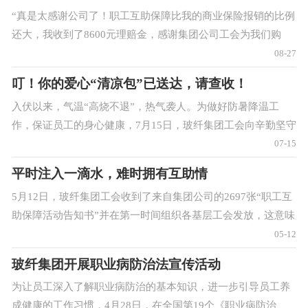
“真是太感谢公司了！职工互助保障比我的商业保险报销的比例
还大，我收到了8600元理赔金，感谢集团公司工会为我们购
买‘职工互助保险’，减轻了我的家庭经济压力，让我感受到了
08-27
集团公司这个大家庭的温暖。”玻纤
叮！你的爱心“清凉包”已送达，请查收！
入伏以来，气温“高烧不退”，热气袭人。为做好防暑降温工
作，保证员工的身心健康，7月15日，玻纤集团工会向辛勤坚守
在各个工作岗位上的员工送去了防暑福利，在炎炎酷暑给员工
07-15
们带来丝丝清凉。工作人员将冰丝席、
平时注入一滴水，难时拥有互助情
5月12日，玻纤集团工会收到了来自集团公司的2697张“职工互
助保障活动告知书”并在第一时间组织各基层工会发放，这意味
着“职工互助保障工作”取得了实实在在的成效。在发放告知书
05-12
的同时，工作人员为职工们进
玻纤集团开展职业病防治法宣传活动
为让员工深入了解职业病防治的基本知识，进一步引导员工养
成健康的工作习惯，4月28日，在全国第19个《职业病防治