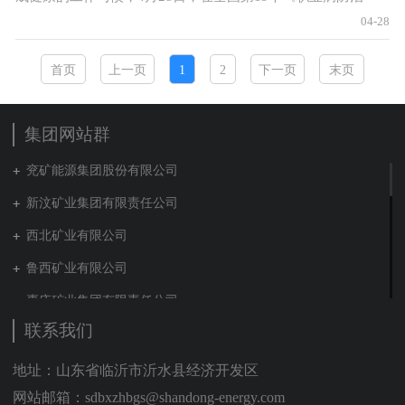
法》宣传周来临之际，玻纤集团工会围绕 “共创健康中
04-28
首页
上一页
1
2
下一页
末页
集团网站群
兖矿能源集团股份有限公司
新汶矿业集团有限责任公司
西北矿业有限公司
鲁西矿业有限公司
枣庄矿业集团有限责任公司
联系我们
兖矿新疆能化有限公司
山东泰山地勘集团
地址：山东省临沂市沂水县经济开发区
网站邮箱：sdbxzhbgs@shandong-energy.com
新能源集团有限公司